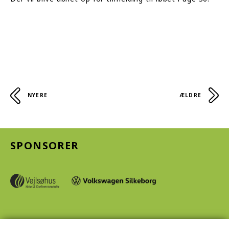
NYERE
ÆLDRE
SPONSORER